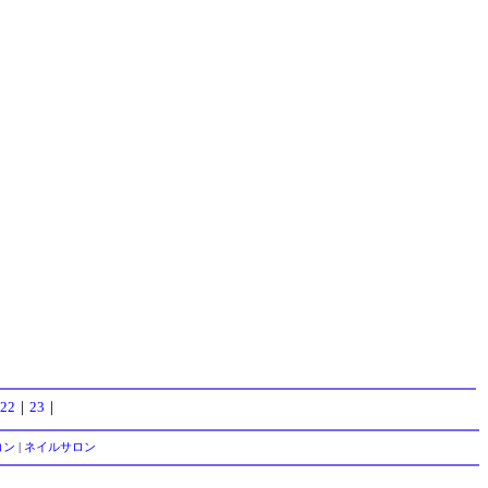
22
｜
23
｜
コン
|
ネイルサロン