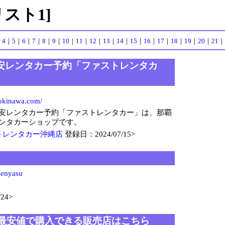
リスト1]
｜
4
｜
5
｜
6
｜
7
｜
8
｜
9
｜
10
｜
11
｜
12
｜
13
｜
14
｜
15
｜
16
｜
17
｜
18
｜
19
｜
20
｜
21
｜
安レンタカー予約「ファストレンタカ
-okinawa.com/
安レンタカー予約「ファストレンタカー」は、那覇
ンタカーショップです。
トレンタカー沖縄店
登録日：2024/07/15>
?enyasu
24>
を最安値で購入できる販売店はこちら