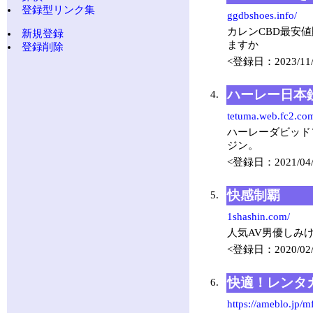
登録型リンク集
ggdbshoes.info/
カレンCBD最安
新規登録
ますか
登録削除
<登録日：2023/11/
ハーレー日本
4.
tetuma.web.fc2.co
ハーレーダビッド
ジン。
<登録日：2021/04/
快感制覇
5.
1shashin.com/
人気AV男優しみ
<登録日：2020/02/
快適！レンタ
6.
https://ameblo.jp/