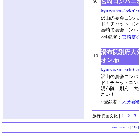
宮崎コンパニオ
9.
kyusyu.xn--kckr6e
沢山の宴会コンパ
ド！チャットコン
宮崎で宴会コンパ
<登録者：
宮崎宴会
湯布院別府大
10.
オン.jp
kyusyu.xn--kckr6e
沢山の宴会コンパ
ド！チャットコン
湯布院、別府、大
さい！
<登録者：
大分宴会
旅行 異国文化
｜
1
｜
2
｜
3
suepon.com
|
CG