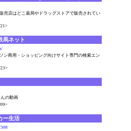
値販売店はどこ薬局やドラッグストアで販売されてい
21>
鉄馬ネット
m/
ソン商用・ショッピング向けサイト専門の検索エン
23>
けんの動画
09>
カー生活
mf308