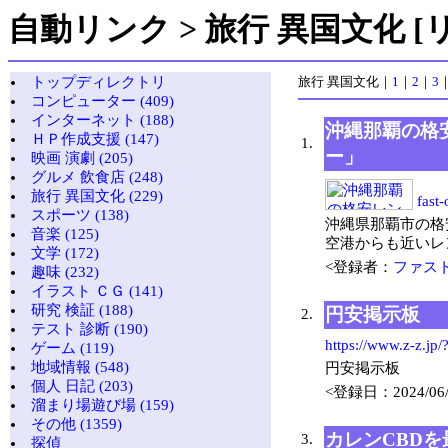
自動リンク > 旅行 異国文化 [
トップディレクトリ
旅行 異国文化
｜
1
｜
2
｜
3
コンピューター (409)
インターネット (188)
沖縄那覇の格
ＨＰ作成支援 (147)
1.
ー」
映画 演劇 (205)
グルメ 飲食店 (248)
旅行 異国文化 (229)
fast
スポーツ (138)
沖縄県那覇市の格
音楽 (125)
空港からも近いレ
文学 (172)
<登録者：
ファス
趣味 (232)
イラスト ＣＧ (141)
研究 検証 (188)
円安掲示板
2.
テスト 診断 (190)
https://www.z-z.jp/
ゲーム (119)
地域情報 (548)
円安掲示板
個人 日記 (203)
<登録日：2024/06/
溜まり場遊び場 (159)
その他 (1359)
カレンCBD
3.
探偵