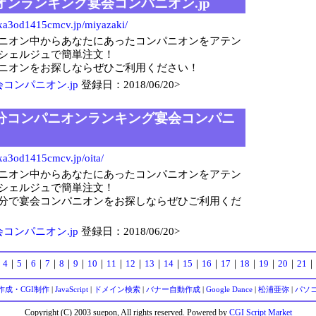
ンランキング宴会コンパニオン.jp
xa3od1415cmcv.jp/miyazaki/
ニオン中からあなたにあったコンパニオンをアテン
シェルジュで簡単注文！
ニオンをお探しならぜひご利用ください！
コンパニオン.jp
登録日：2018/06/20>
分コンパニオンランキング宴会コンパニ
xa3od1415cmcv.jp/oita/
ニオン中からあなたにあったコンパニオンをアテン
シェルジュで簡単注文！
分で宴会コンパニオンをお探しならぜひご利用くだ
コンパニオン.jp
登録日：2018/06/20>
｜
4
｜
5
｜
6
｜
7
｜
8
｜
9
｜
10
｜
11
｜
12
｜
13
｜
14
｜
15
｜
16
｜
17
｜
18
｜
19
｜
20
｜
21
｜
I作成・CGI制作
|
JavaScript
|
ドメイン検索
|
バナー自動作成
|
Google Dance
|
松浦亜弥
|
パソ
Copyright (C) 2003 suepon, All rights reserved. Powered by
CGI Script Market