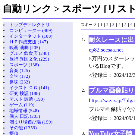
自動リンク > スポーツ [リスト
トップディレクトリ
スポーツ
｜
1
｜
2
｜
3
｜
4
｜
5
｜
6
コンピューター (409)
インターネット (188)
耐久レースに出よう
1.
ＨＰ作成支援 (147)
映画 演劇 (205)
ep82.seesaa.net
グルメ 飲食店 (248)
5万円のスターレッ
旅行 異国文化 (229)
スポーツ (138)
いるBlogです。
音楽 (125)
<登録日：2024/12/3
文学 (172)
趣味 (232)
イラスト ＣＧ (141)
ブルマ画像貼り
2.
研究 検証 (188)
テスト 診断 (190)
https://w.z-z.jp/?blg
ゲーム (119)
ブルマ画像貼り付
地域情報 (548)
個人 日記 (203)
<登録日：2024/09/1
溜まり場遊び場 (159)
その他 (1359)
YouTube女子
3.
探偵