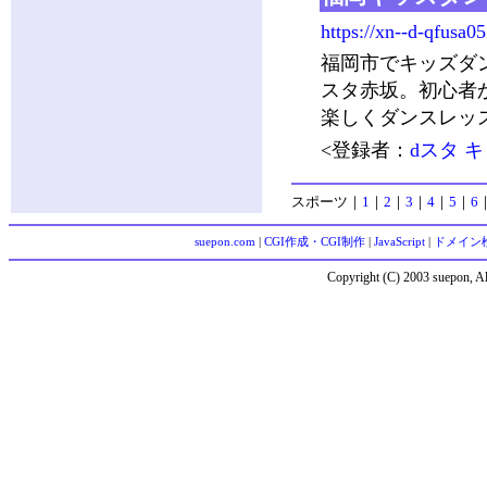
https://xn--d-qfusa0
福岡市でキッズダ
スタ赤坂。初心者
楽しくダンスレッ
<登録者：
dスタ 
スポーツ
｜
1
｜
2
｜
3
｜
4
｜
5
｜
6
suepon.com
|
CGI作成・CGI制作
|
JavaScript
|
ドメイン
Copyright (C) 2003 suepon, Al