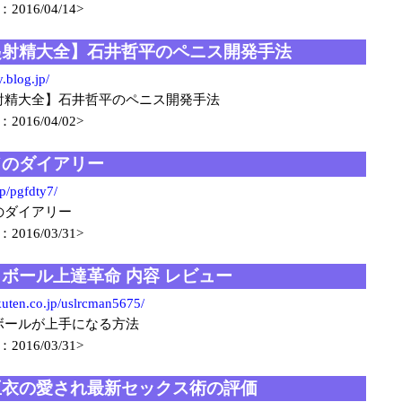
2016/04/14>
起射精大全】石井哲平のペニス開発手法
.blog.jp/
射精大全】石井哲平のペニス開発手法
2016/04/02>
ドのダイアリー
p/pgfdty7/
のダイアリー
2016/03/31>
ボール上達革命 内容 レビュー
kuten.co.jp/uslrcman5675/
ボールが上手になる方法
2016/03/31>
亜衣の愛され最新セックス術の評価