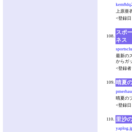
kem8dq2j
上原亜
<登録日：
スポー
108.
ネス
sportsclu
最新の
からガ
<登録者
晴夏
109.
pmerhau
晴夏の
<登録日：
里沙
110.
yaplog.