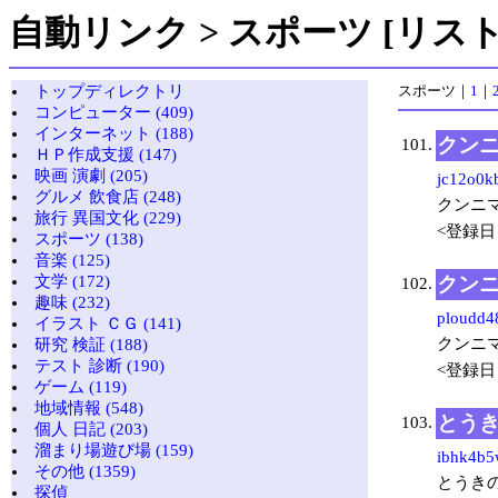
自動リンク > スポーツ [リスト
トップディレクトリ
スポーツ
｜
1
｜
コンピューター (409)
インターネット (188)
クンニ
101.
ＨＰ作成支援 (147)
映画 演劇 (205)
jc12o0kb
グルメ 飲食店 (248)
クンニ
旅行 異国文化 (229)
<登録日：
スポーツ (138)
音楽 (125)
クンニ
文学 (172)
102.
趣味 (232)
ploudd4
イラスト ＣＧ (141)
クンニ
研究 検証 (188)
テスト 診断 (190)
<登録日：
ゲーム (119)
地域情報 (548)
とうき
103.
個人 日記 (203)
溜まり場遊び場 (159)
ibhk4b5
その他 (1359)
とうき
探偵