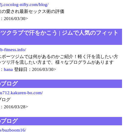
.cocolog-nifty.com/blog/
衣の愛され最新セックス術の評価
2016/03/30>
ツクラブで汗をかこう | ジムで人気のフィット
b-fitness.info/
スポーツジムでは何があるのかご紹介！軽く汗を流したい方
ッツリ汗を流したい方まで、様々なプログラムがあります
：
hana
登録日：2016/03/30>
のブログ
u712.kakuren-bo.com/
ブログ
2016/03/28>
のブログ
jp/buzboom16/