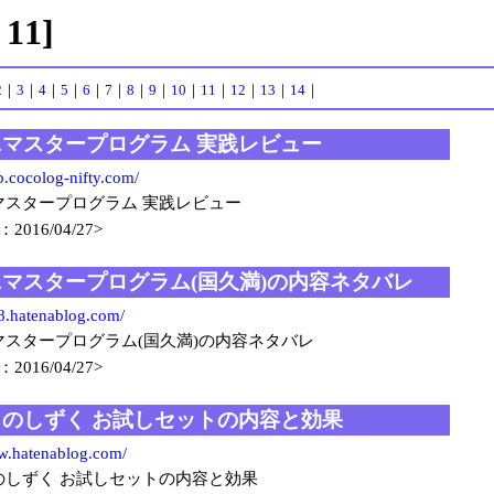
11]
2
｜
3
｜
4
｜
5
｜
6
｜
7
｜
8
｜
9
｜
10
｜
11
｜
12
｜
13
｜
14
｜
マスタープログラム 実践レビュー
.cocolog-nifty.com/
マスタープログラム 実践レビュー
2016/04/27>
マスタープログラム(国久満)の内容ネタバレ
8.hatenablog.com/
マスタープログラム(国久満)の内容ネタバレ
2016/04/27>
のしずく お試しセットの内容と効果
w.hatenablog.com/
のしずく お試しセットの内容と効果