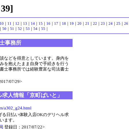
9]
10
｜
11
｜
12
｜
13
｜
14
｜
15
｜
16
｜
17
｜
18
｜
19
｜
20
｜
21
｜
22
｜
23
｜
24
｜
25
｜
26
｜
50
｜
51
｜
52
｜
53
｜
54
｜
55
｜
士事務所
談などを得意としています。身内を
みを抱えたまま自身で手続きを行う
書士事務所では経験豊富な司法書士
7/07/29>
ヘル求人情報「京町ばいと」
om/a302_g24.html
げる日払い体験入店OKのデリヘル求
います。
局
登録日：2017/07/22>