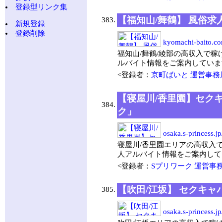
登録型リンク集
【福知山/舞鶴】 風俗
383.
新規登録
登録削除
kyomachi-baito.c
福知山/舞鶴/綾部の高収入で稼
ルバイト情報をご案内していま
<登録者：
京町ばいと 運営事務
【寝屋川/香里園】セク
384.
ク」
osaka.s-princess.j
寝屋川/香里園エリアの高収入
人アルバイト情報をご案内して
<登録者：
Sプリワーク 運営事
【吹田/江坂】 セクキャ
385.
osaka.s-princess.j