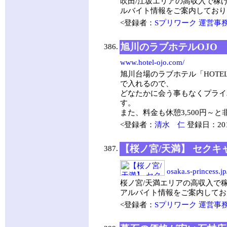
吹田/江坂エリアの高収入で稼
ルバイト情報をご案内しており
<登録者：
Sプリワーク 運営事
旭川のラブホテルOJO
386.
www.hotel-ojo.com/
旭川台場のラブホテル「HOTE
で入れるので、
どなたかに会う事もなくプライ
す。
また、料金も休憩3,500円～
<登録者：
清水 仁
登録日：2017
【桜ノ宮/天満】 セク
387.
osaka.s-princess.j
桜ノ宮/天満エリアの高収入で
アルバイト情報をご案内してお
<登録者：
Sプリワーク 運営事