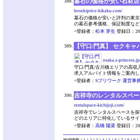
暮石の価格が安い石材店
388.
bosekiprice-hikaku.com/
墓石の価格が安いと評判の東京
の墓石参考価格、保証制度など
<登録者：
松本 芽生
登録日：2017
【守口/門真】 セクキャ
389.
osaka.s-princess.j
守口/門真/古川橋エリアの高
求人アルバイト情報をご案内し
<登録者：
Sプリワーク 運営事
吉祥寺のレンタルスペー
390.
rentalspace-kichijoji.com/
吉祥寺でレンタルスペースを探
どのエリアに特化しているサイ
<登録者：
高橋 陽菜
登録日：2017
地域情報
｜
1
｜
2
｜
3
｜
4
｜
5
｜
6
｜
7
｜
8
｜
9
｜