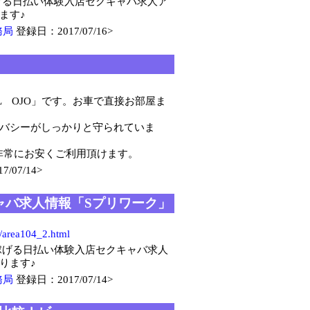
げる日払い体験入店セクキャバ求人ア
ます♪
務局
登録日：2017/07/16>
L OJO」です。お車で直接お部屋ま
バシーがしっかりと守られていま
と非常にお安くご利用頂けます。
/07/14>
キャバ求人情報「Sプリワーク」
p/area104_2.html
稼げる日払い体験入店セクキャバ求人
ります♪
務局
登録日：2017/07/14>