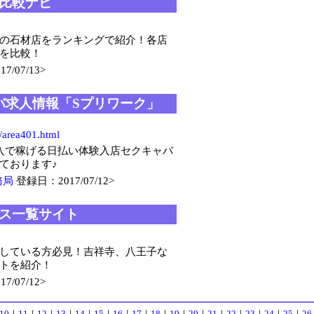
比較ナビ
の石材店をランキングで紹介！各店
を比較！
/07/13>
バ求人情報「Sプリワーク」
p/area401.html
収入で稼げる日払い体験入店セクキャバ
ております♪
務局
登録日：2017/07/12>
ス一覧サイト
している方必見！吉祥寺、八王子な
トを紹介！
/07/12>
10
｜
11
｜
12
｜
13
｜
14
｜
15
｜
16
｜
17
｜
18
｜
19
｜
20
｜
21
｜
22
｜
23
｜
24
｜
25
｜
26