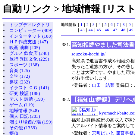
自動リンク > 地域情報 [リスト3
トップディレクトリ
地域情報
｜
1
｜
2
｜
3
｜
4
｜
5
｜
6
｜
7
｜
8
｜
9
｜
｜
43
｜
44
｜
45
｜
46
｜
47
｜
48
｜
49
コンピューター (409)
インターネット (188)
ＨＰ作成支援 (147)
高知相続やました司法書
381.
映画 演劇 (205)
グルメ 飲食店 (248)
souzoku-kochi.jp/
旅行 異国文化 (229)
高知県で遺言書作成や相続の相
スポーツ (138)
失ったご遺族の方が、その悲し
音楽 (125)
ことは大変です。やました司法
文学 (172)
がお手伝いします。
趣味 (232)
<登録者：
山田 結菜
登録日：201
イラスト ＣＧ (141)
研究 検証 (188)
【福知山/舞鶴】 デリ
テスト 診断 (190)
382.
ゲーム (119)
地域情報 (548)
kyomachi-baito.c
個人 日記 (203)
福知山/舞鶴/綾部の高収入で稼
溜まり場遊び場 (159)
人アルバイト情報をご案内して
その他 (1359)
<登録者：
京町ばいと 運営事務
探偵