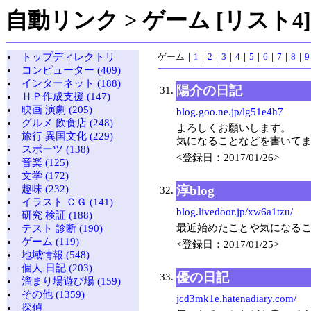
自動リンク > ゲーム [リスト4]
トップディレクトリ
ゲーム
｜
1
｜
2
｜
3
｜
4
｜
5
｜
6
｜
7
｜
8
｜
9
コンピューター (409)
インターネット (188)
陽介の日記
31.
ＨＰ作成支援 (147)
映画 演劇 (205)
blog.goo.ne.jp/lg51e4h7
グルメ 飲食店 (248)
よろしくお願いします。
旅行 異国文化 (229)
気になることなどを書いて
スポーツ (138)
<登録日：2017/01/26>
音楽 (125)
文学 (172)
淳blog
趣味 (232)
32.
イラスト ＣＧ (141)
blog.livedoor.jp/xw6a1tzu/
研究 検証 (188)
最近始めたことや気になる
テスト 診断 (190)
ゲーム (119)
<登録日：2017/01/25>
地域情報 (548)
個人 日記 (203)
優の日記
33.
溜まり場遊び場 (159)
その他 (1359)
jcd3mk1e.hatenadiary.com/
探偵