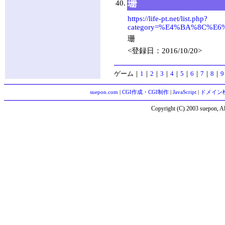
珊
40.
https://life-pt.net/list.php?
category=%E4%BA%8C%
珊
<登録日：2016/10/20>
ゲーム
｜
1
｜
2
｜
3
｜
4
｜
5
｜
6
｜
7
｜
8
｜
9
suepon.com
|
CGI作成・CGI制作
|
JavaScript
|
ドメイン
Copyright (C) 2003 suepon, Al