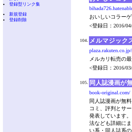
登録型リンク集
bihada726.hatenabl
新規登録
おいしいコラーゲ
登録削除
<登録日：2016/04/
メルマジック
104.
plaza.rakuten.co.j
メルカリ転売の最
<登録日：2016/03/
同人誌漫画が
105.
book-original.com/
同人誌漫画が無料
コミ、評判とサー
発表しています。
法なども詳細にま
い系・同人誌系の