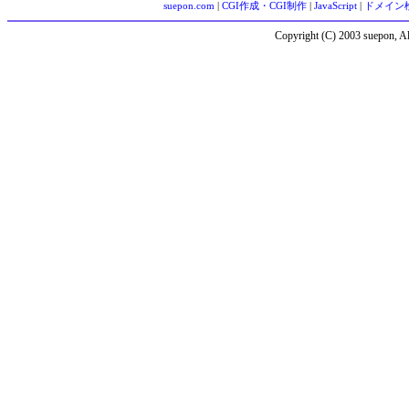
suepon.com
|
CGI作成・CGI制作
|
JavaScript
|
ドメイン
Copyright (C) 2003 suepon, Al