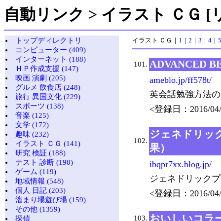
自動リンク > イラスト ＣＧ [リ
トップディレクトリ
イラスト ＣＧ
｜
1
｜
2
｜
3
｜
4
｜
コンピューター (409)
インターネット (188)
ADVANCED B
101.
ＨＰ作成支援 (147)
映画 演劇 (205)
ameblo.jp/ff578t/
グルメ 飲食店 (248)
英会話勉強方法のAD
旅行 異国文化 (229)
スポーツ (138)
<登録日：2016/04/
音楽 (125)
文学 (172)
ジェネドリッ
趣味 (232)
102.
イラスト ＣＧ (141)
果）
研究 検証 (188)
テスト 診断 (190)
ibqpr7xx.blog.jp/
ゲーム (119)
ジェネドリックプ
地域情報 (548)
個人 日記 (203)
<登録日：2016/04/
溜まり場遊び場 (159)
その他 (1359)
おいしいコラー
103.
探偵