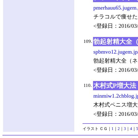
pmerhauu65.jugem.
チラコルで痩せた
<登録日：2016/03/
勃起射精大全
109.
spbmvo12.jugem.jp
勃起射精大全（ネ
<登録日：2016/03/
木村式P増大法
110.
minmiw1.2chblog.j
木村式ペニス増大
<登録日：2016/03/
イラスト ＣＧ
｜
1
｜
2
｜
3
｜
4
｜