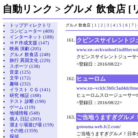
自動リンク > グルメ 飲食店 [リ
トップディレクトリ
グルメ 飲食店
｜
1
｜
2
｜
3
｜
4
｜
5
｜
6
｜
7
｜
コンピューター (409)
インターネット (188)
クビンスサイレントジ
161.
ＨＰ作成支援 (147)
映画 演劇 (205)
www.xn--eckvasbod1isd8hrcwde
グルメ 飲食店 (248)
クビンスサイレントジューサ
旅行 異国文化 (229)
<登録日：2016/08/22>
スポーツ (138)
音楽 (125)
ヒューロム
文学 (172)
162.
趣味 (232)
www.xn--vckfc3h0c3ad4dc0me
イラスト ＣＧ (141)
ヒューロムスロージューサーh
研究 検証 (188)
テスト 診断 (190)
<登録日：2016/08/22>
ゲーム (119)
地域情報 (548)
ご当地うますぎグルメ
163.
個人 日記 (203)
溜まり場遊び場 (159)
gotouma.web.fc2.com/
その他 (1359)
ご当地うますぎグルメ！日本
探偵