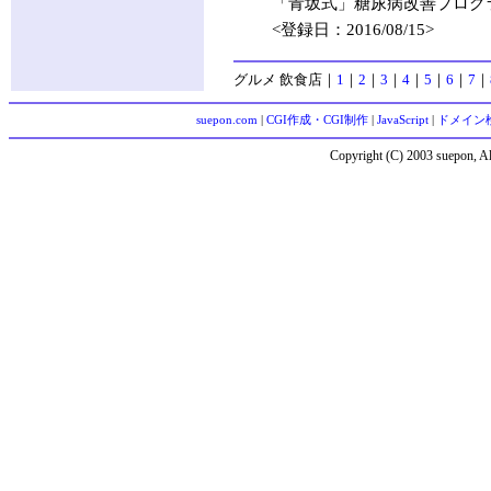
「青坂式」糖尿病改善プログラ
<登録日：2016/08/15>
グルメ 飲食店
｜
1
｜
2
｜
3
｜
4
｜
5
｜
6
｜
7
｜
suepon.com
|
CGI作成・CGI制作
|
JavaScript
|
ドメイン
Copyright (C) 2003 suepon, Al