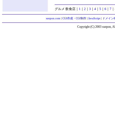
グルメ 飲食店
｜
1
｜
2
｜
3
｜
4
｜
5
｜
6
｜
7
｜
suepon.com
|
CGI作成・CGI制作
|
JavaScript
|
ドメイン
Copyright (C) 2003 suepon, Al