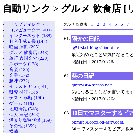
自動リンク > グルメ 飲食店 [
トップディレクトリ
グルメ 飲食店
｜
1
｜
2
｜
3
｜
4
｜
5
｜
6
｜
7
｜
コンピューター (409)
インターネット (188)
陽介の日記
61.
ＨＰ作成支援 (147)
映画 演劇 (205)
lg51e4a1.blog.shinobi.jp/
グルメ 飲食店 (248)
最近始めたことや気になるこ
旅行 異国文化 (229)
<登録日：2017/01/26>
スポーツ (138)
音楽 (125)
葵の日記
文学 (172)
62.
趣味 (232)
qmtvwsu4.seesaa.net/
イラスト ＣＧ (141)
気になることなどを書いてま
研究 検証 (188)
テスト 診断 (190)
<登録日：2017/01/26>
ゲーム (119)
地域情報 (548)
30日でマスターするピ
63.
個人 日記 (203)
溜まり場遊び場 (159)
okmjlp8l.cocolog-nifty.com/
その他 (1359)
30日でマスターするピアノ教
探偵