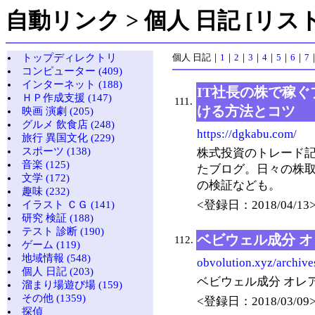
自動リンク > 個人 日記 [リスト
トップディレクトリ
個人 日記
｜
1
｜
2
｜
3
｜
4
｜
5
｜
6
｜
7
コンピューター (409)
インターネット (188)
IT社長の株で稼
ＨＰ作成支援 (147)
111.
ける方法とコツ
映画 演劇 (205)
グルメ 飲食店 (248)
https://dgkabu.com/
旅行 異国文化 (229)
スポーツ (138)
株式投資のトレード
音楽 (125)
たブログ。日々の株
文学 (172)
の検証なども。
趣味 (232)
<登録日：2018/04/13
イラスト ＣＧ (141)
研究 検証 (188)
テスト 診断 (190)
ベビウェル成分 
112.
ゲーム (119)
地域情報 (548)
obvolution.xyz/archive
個人 日記 (203)
ベビウェル成分 オレ
溜まり場遊び場 (159)
その他 (1359)
<登録日：2018/03/09
探偵