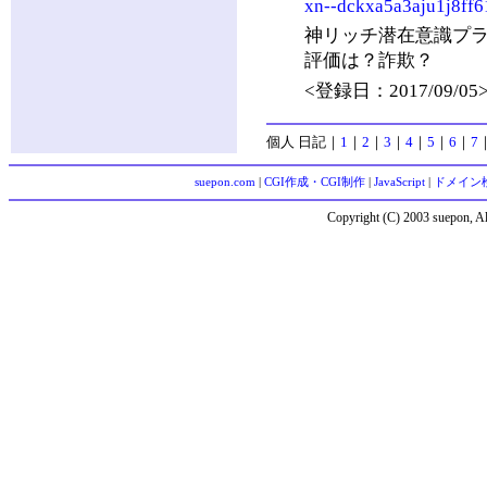
xn--dckxa5a3aju1j8ff
神リッチ潜在意識プ
評価は？詐欺？
<登録日：2017/09/05
個人 日記
｜
1
｜
2
｜
3
｜
4
｜
5
｜
6
｜
7
suepon.com
|
CGI作成・CGI制作
|
JavaScript
|
ドメイン
Copyright (C) 2003 suepon, Al