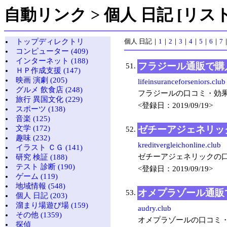
自動リンク > 個人 日記 [リスト
トップディレクトリ
個人 日記
｜
1
｜
2
｜
3
｜
4
｜
5
｜
6
｜
7
コンピューター (409)
インターネット (188)
フラジール通販で購
51.
ＨＰ作成支援 (147)
映画 演劇 (205)
lifeinsuranceforseniors.club
グルメ 飲食店 (248)
フラジールの口コミ・効
旅行 異国文化 (229)
<登録日：2019/09/19>
スポーツ (138)
音楽 (125)
ゼチーアジェネリッ
文学 (172)
52.
趣味 (232)
kreditvergleichonline.club
イラスト ＣＧ (141)
ゼチーアジェネリックの
研究 検証 (188)
テスト 診断 (190)
<登録日：2019/09/19>
ゲーム (119)
地域情報 (548)
オメプラゾール通販
53.
個人 日記 (203)
溜まり場遊び場 (159)
audry.club
その他 (1359)
オメプラゾールの口コミ
探偵