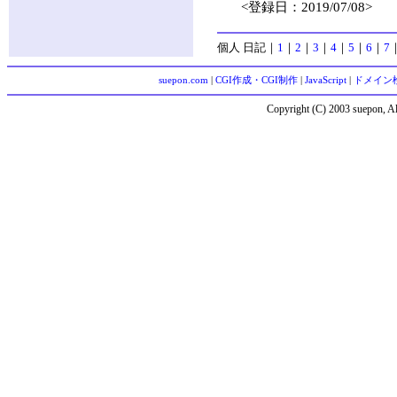
<登録日：2019/07/08>
個人 日記
｜
1
｜
2
｜
3
｜
4
｜
5
｜
6
｜
7
suepon.com
|
CGI作成・CGI制作
|
JavaScript
|
ドメイン
Copyright (C) 2003 suepon, Al