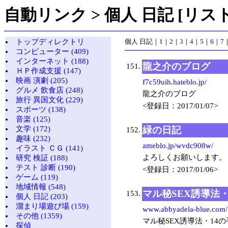
自動リンク > 個人 日記 [リスト
トップディレクトリ
個人 日記
｜
1
｜
2
｜
3
｜
4
｜
5
｜
6
｜
7
コンピューター (409)
インターネット (188)
龍之介のブログ
151.
ＨＰ作成支援 (147)
映画 演劇 (205)
f7c59uih.hateblo.jp/
グルメ 飲食店 (248)
龍之介のブログ
旅行 異国文化 (229)
<登録日：2017/01/07>
スポーツ (138)
音楽 (125)
緑の日記
文学 (172)
152.
趣味 (232)
ameblo.jp/wvdc908w/
イラスト ＣＧ (141)
よろしくお願いします。
研究 検証 (188)
テスト 診断 (190)
<登録日：2017/01/06>
ゲーム (119)
地域情報 (548)
マル秘SEX誘導法・
153.
個人 日記 (203)
溜まり場遊び場 (159)
www.abbyadela-blue.com/
その他 (1359)
マル秘SEX誘導法・14
探偵