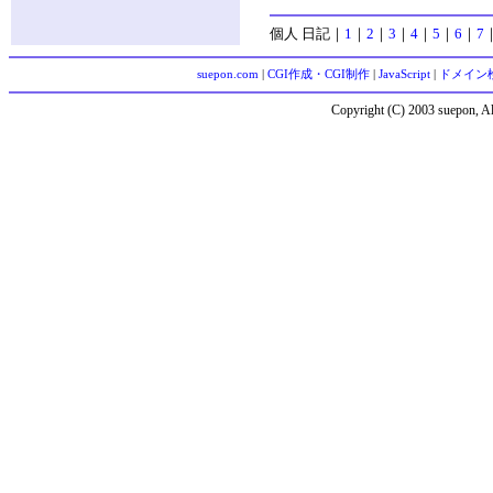
個人 日記
｜
1
｜
2
｜
3
｜
4
｜
5
｜
6
｜
7
suepon.com
|
CGI作成・CGI制作
|
JavaScript
|
ドメイン
Copyright (C) 2003 suepon, Al