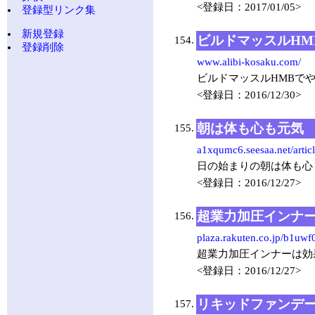
<登録日：2017/01/05>
登録型リンク集
新規登録
ビルドマッスルHM
154.
登録削除
www.alibi-kosaku.com/
ビルドマッスルHMBで
<登録日：2016/12/30>
朝は体も心も元気
155.
a1xqumc6.seesaa.net/arti
日の始まりの朝は体も心
<登録日：2016/12/27>
超業力加圧インナ
156.
plaza.rakuten.co.jp/b1uw
超業力加圧インナーは効
<登録日：2016/12/27>
リキッドファンデ
157.