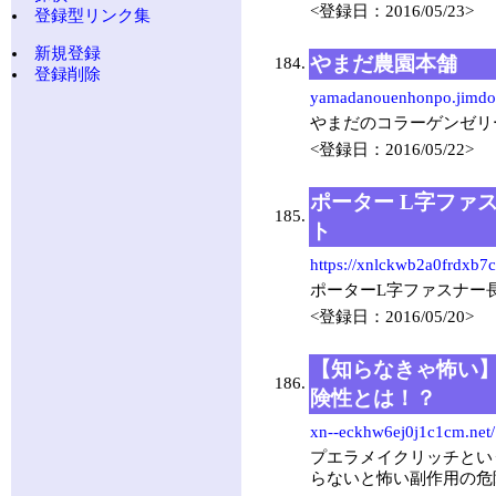
<登録日：2016/05/23>
登録型リンク集
新規登録
やまだ農園本舗
184.
登録削除
yamadanouenhonpo.jimdo
やまだのコラーゲンゼリー
<登録日：2016/05/22>
ポーター L字ファ
185.
ト
https://xnlckwb2a0frdxb
ポーターL字ファスナー
<登録日：2016/05/20>
【知らなきゃ怖い
186.
険性とは！？
xn--eckhw6ej0j1c1cm.net/
プエラメイクリッチとい
らないと怖い副作用の危