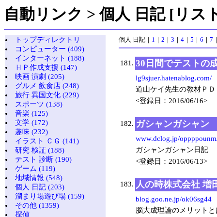
自動リンク > 個人 日記 [リスト
トップディレクトリ
個人 日記
｜
1
｜
2
｜
3
｜
4
｜
5
｜
6
｜
7
コンピューター (409)
インターネット (188)
30日間でテストの
181.
ＨＰ作成支援 (147)
映画 演劇 (205)
lg9sjuer.hatenablog.com/
グルメ 飲食店 (248)
道山ケイ先生の教材ＰＤ
旅行 異国文化 (229)
<登録日：2016/06/16>
スポーツ (138)
音楽 (125)
ガシャンガシャン
文学 (172)
182.
趣味 (232)
www.dclog.jp/oppppounm
イラスト ＣＧ (141)
ガシャンガシャン日記
研究 検証 (188)
テスト 診断 (190)
<登録日：2016/06/13>
ゲーム (119)
地域情報 (548)
人の時株式会社 増
183.
個人 日記 (203)
溜まり場遊び場 (159)
blog.goo.ne.jp/ok06sg44
その他 (1359)
脳大成理論のメリットと
探偵