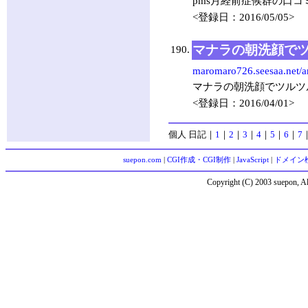
pms月経前症候群の口コ
<登録日：2016/05/05>
マナラの朝洗顔で
190.
maromaro726.seesaa.net/a
マナラの朝洗顔でツルツ
<登録日：2016/04/01>
個人 日記
｜
1
｜
2
｜
3
｜
4
｜
5
｜
6
｜
7
suepon.com
|
CGI作成・CGI制作
|
JavaScript
|
ドメイン
Copyright (C) 2003 suepon, Al